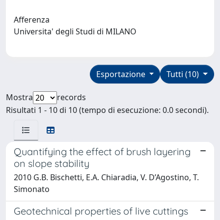
Afferenza
Universita' degli Studi di MILANO
Esportazione
Tutti (10)
Mostra
records
Risultati 1 - 10 di 10 (tempo di esecuzione: 0.0 secondi).
Quantifying the effect of brush layering
on slope stability
2010 G.B. Bischetti, E.A. Chiaradia, V. D’Agostino, T.
Simonato
Geotechnical properties of live cuttings