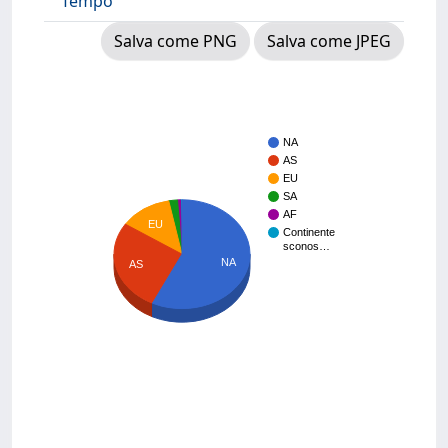
Tempo
Salva come PNG
Salva come JPEG
NA
AS
EU
SA
AF
EU
Continente
sconos…
NA
AS