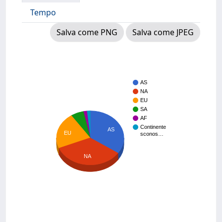
Tempo
Salva come PNG
Salva come JPEG
AS
NA
EU
SA
AF
Continente
AS
EU
sconos…
NA