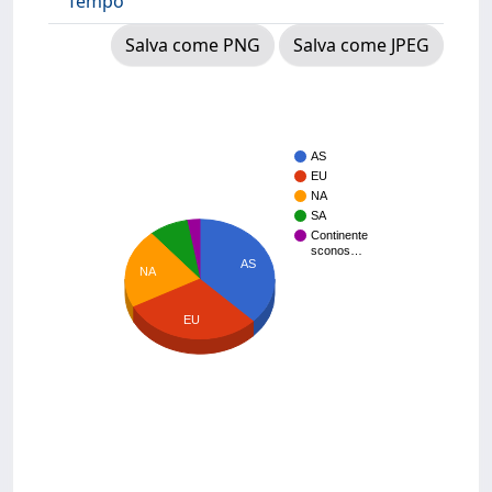
Tempo
Salva come PNG
Salva come JPEG
AS
EU
NA
SA
Continente
sconos…
AS
NA
EU