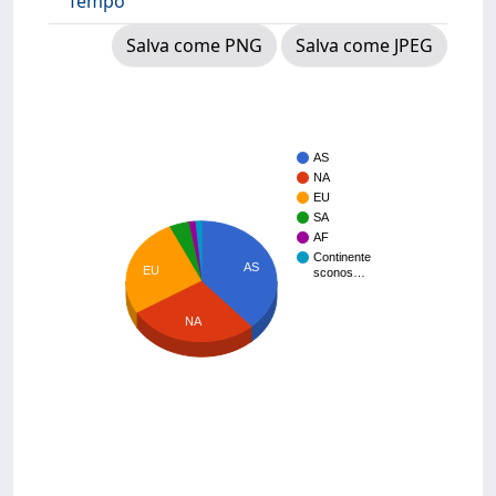
Tempo
Salva come PNG
Salva come JPEG
AS
NA
EU
SA
AF
Continente
AS
EU
sconos…
NA