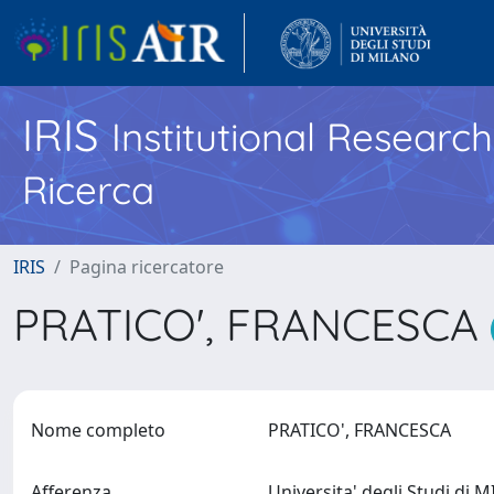
IRIS
Institutional Researc
Ricerca
IRIS
Pagina ricercatore
PRATICO', FRANCESCA
Nome completo
PRATICO', FRANCESCA
Afferenza
Universita' degli Studi di