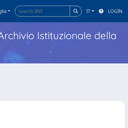
glia
IT
LOGIN
Archivio Istituzionale della