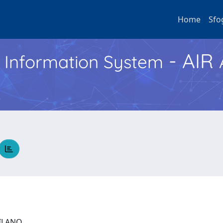
Home
Sfo
- AIR
h Information System
 MILANO