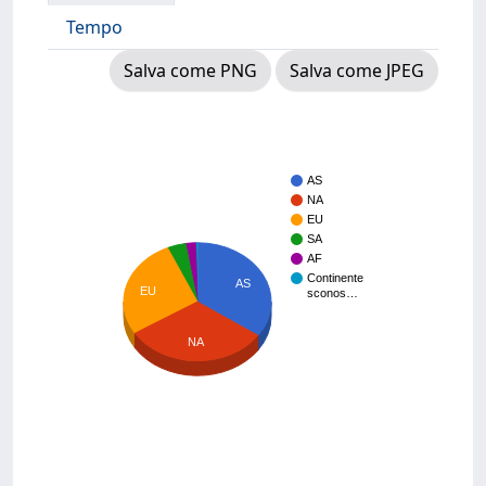
Tempo
Salva come PNG
Salva come JPEG
AS
NA
EU
SA
AF
Continente
AS
EU
sconos…
NA