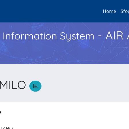
Home
Sfo
- AIR
h Information System
AMILO
LO
 MILANO