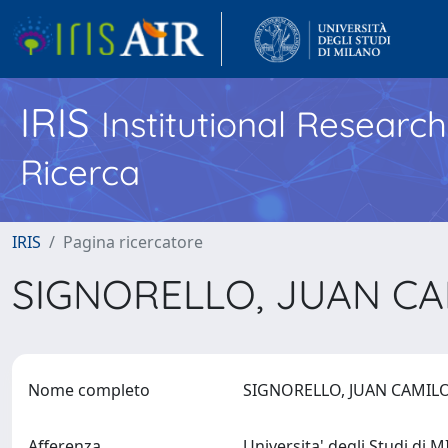
IRIS
Institutional Researc
Ricerca
IRIS
Pagina ricercatore
SIGNORELLO, JUAN C
Nome completo
SIGNORELLO, JUAN CAMI
Afferenza
Universita' degli Studi di