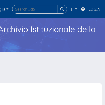
glia
IT
LOGIN
Archivio Istituzionale della