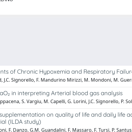
ants of Chronic Hypoxemia and Respiratory Failur
, J.C. Signorello, F. Mandurino Mirizzi, M. Mondoni, M. Guerr
₂ in interpreting Arterial blood gas analysis
pacena, S. Vargiu, M. Capelli, G. Lorini, J.C. Signorello, P. S
upplementation on quality of life and daily life a
ial (ILDA study)
oni, F. Danzo, G.M. Guandalini, F. Massaro, F. Tursi, P. Santus