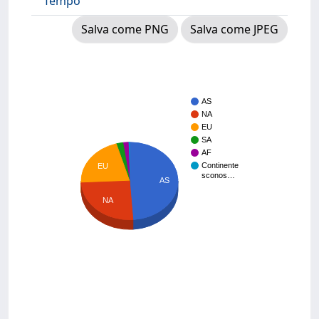
Tempo
Salva come PNG
Salva come JPEG
AS
NA
EU
SA
AF
Continente
EU
sconos…
AS
NA