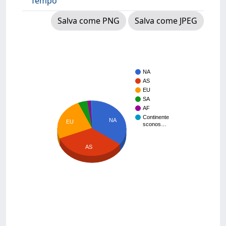
Tempo
Salva come PNG
Salva come JPEG
NA
AS
EU
SA
AF
Continente
NA
EU
sconos…
AS