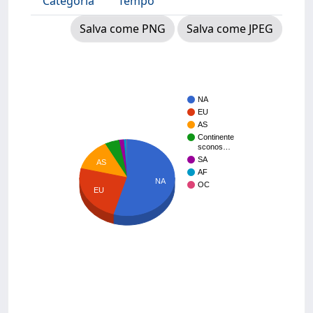
Categoria
Tempo
Salva come PNG
Salva come JPEG
NA
EU
AS
Continente
sconos…
SA
AS
AF
NA
OC
EU