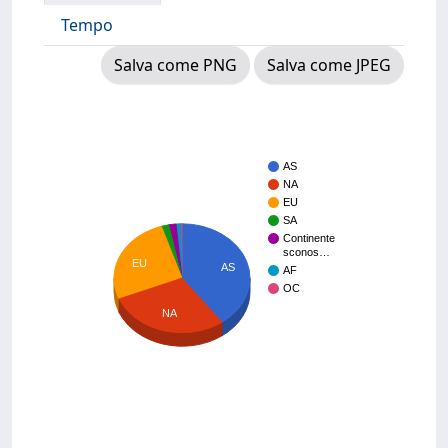
Tempo
Salva come PNG
Salva come JPEG
AS
NA
EU
SA
Continente
sconos…
EU
AS
AF
OC
NA