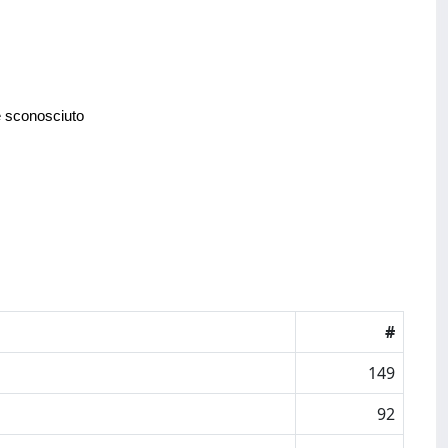
e sconosciuto
#
149
92