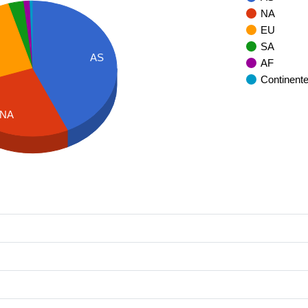
NA
EU
SA
AS
AF
Continent
NA