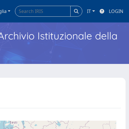
glia
IT
LOGIN
Archivio Istituzionale della