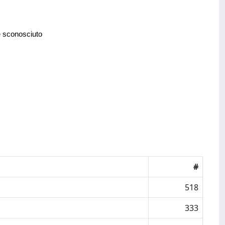
e sconosciuto
#
518
333