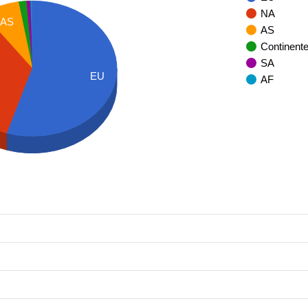
NA
AS
AS
Continent
SA
EU
AF