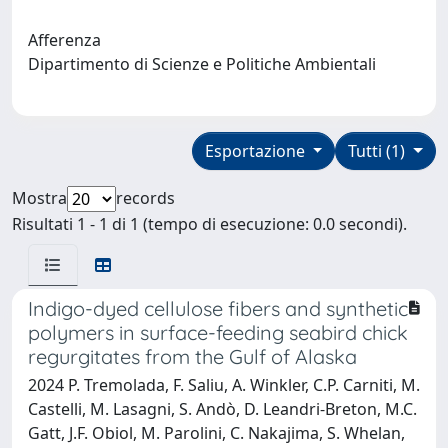
Afferenza
Dipartimento di Scienze e Politiche Ambientali
Esportazione
Tutti (1)
Mostra
records
Risultati 1 - 1 di 1 (tempo di esecuzione: 0.0 secondi).
Indigo-dyed cellulose fibers and synthetic
polymers in surface-feeding seabird chick
regurgitates from the Gulf of Alaska
2024 P. Tremolada, F. Saliu, A. Winkler, C.P. Carniti, M.
Castelli, M. Lasagni, S. Andò, D. Leandri-Breton, M.C.
Gatt, J.F. Obiol, M. Parolini, C. Nakajima, S. Whelan,