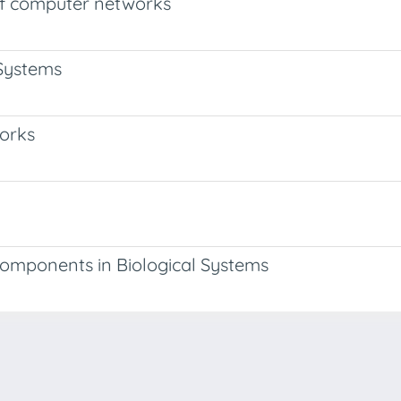
of computer networks
 Systems
works
Components in Biological Systems