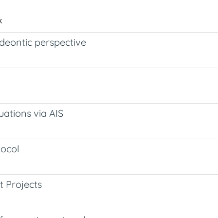
g
k
deontic perspective
uations via AIS
tocol
t Projects