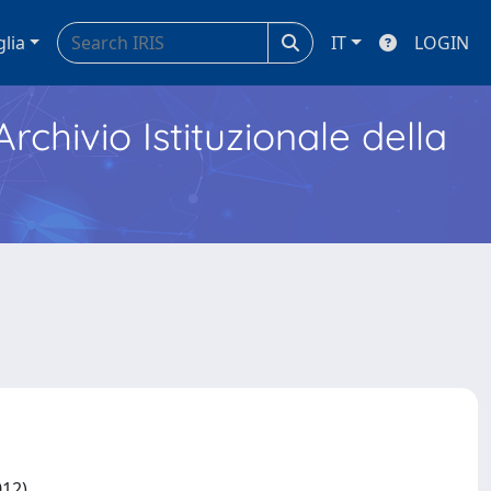
glia
IT
LOGIN
Archivio Istituzionale della
012)