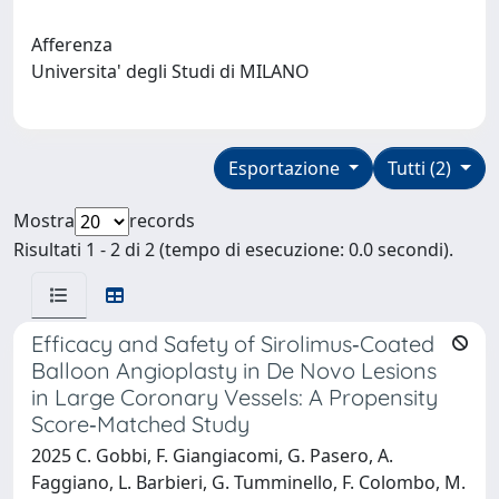
Afferenza
Universita' degli Studi di MILANO
Esportazione
Tutti (2)
Mostra
records
Risultati 1 - 2 di 2 (tempo di esecuzione: 0.0 secondi).
Efficacy and Safety of Sirolimus‐Coated
Balloon Angioplasty in De Novo Lesions
in Large Coronary Vessels: A Propensity
Score‐Matched Study
2025 C. Gobbi, F. Giangiacomi, G. Pasero, A.
Faggiano, L. Barbieri, G. Tumminello, F. Colombo, M.