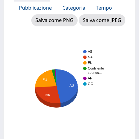
Pubblicazione
Categoria
Tempo
Salva come PNG
Salva come JPEG
AS
NA
EU
Continente
sconos…
AF
EU
OC
AS
NA