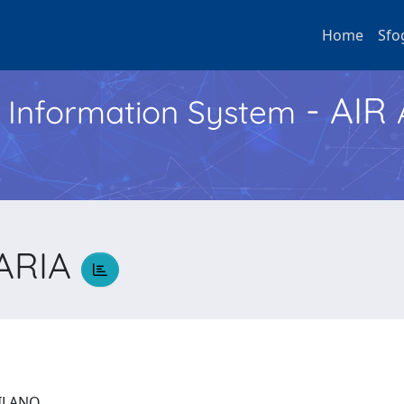
Home
Sfo
- AIR
h Information System
ARIA
A
 MILANO