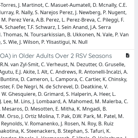
Torres, J. Martinot, C. Masuet-Aumatell, D. Mcnally, C.E.
ray, R. Nally, S. Narejos Perez, J. Newberg, P. Nugent,
M. Perez Vera, A.B. Perez, L. Perez-Breva, C. Pileggi, F.
. Schaefer, T.F. Schwarz, I. Sein Anand, J.A. Serra
 N. Thomas, N. Toursarkissian, B. Ukkonen, N. Vale, P. Van
 Wie, J. Wilson, P. Ylisastigui, N. Null
3 OA) in Older Adults Over 2 RSV Seasons
 R.N. van Zyl-Smit, C. Verheust, N. Dezutter, O. Gruselle,
u, E.J. Akite, I. Alt, C. Andrews, R. Antonelli-Incalzi, A.
. Buntinx, D. Cameron, L. Campora, C. Cartier, K. Chinsky,
ter, F. De Negri, N. de Schrevel, D. Deatkine, V.
 W. Ghesquiere, D. Grimard, S. Halperin, A. Heer, L.
 J. Lee, M. Lins, J. Lombaard, A. Mahomed, M. Malerba, C.
. Mesaros, D. Mesotten, E. Mitha, K. Mngadi, B.
 Orso, J. Ortiz Molina, T. Pak, D.W. Park, M. Patel, M.
M. Reynolds, V. Romanenko, J. Rosen, N. Roy, B. Ruiz
makotina, K. Steenackers, B. Stephan, S. Tafuri, K.