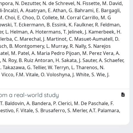
ampora, N. Dezutter, N. de Schrevel, N. Fissette, M. David,
-Incalzi, A. Asatryan, E. Athan, G. Bahrami, E. Bargagli,
. Choi, E. Choo, D. Collete, M. Corral Carrillo, M. G
ski, T. Eckermann, B. Essink, K. Faulkner, R. Feldman,
er, L. Helman, A. Hotermans, T. Jelinek, J. Kamerbeek, H.
lerba, C. Marechal, J. Martinot, C. Masuet-Aumatell, D.
h, B. Montgomery, L. Murray, R. Nally, S. Narejos
atel, M. Patel, A. Maria Pedro Pijoan, M. Perez Vera, A.
N. Roy, B. Ruiz Antoran, H. Sakata, J. Sauter, A. Schaefer,
. Takazawa, G. Tellier, W. Terryn, L. Tharenos, N.
co, F.M. Vitale, O. Voloshyna, J. White, S. Wie, J.
om a real-world study
, T. Baldovin, A. Bandera, P. Clerici, M. De Paschale, F.
estivo, F. Vitale, S. Brusaferro, S. Merler, A.T. Palamara,