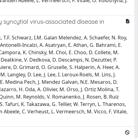
Vanden Abeele, L. Vermeersch, F. Vitale, O. Voloshyna, J.
y syncytial virus‐associated disease in
 T.F. Schwarz, I.M. Galan Melendez, A. Schaefer, N. Roy,
Antonelli-Incalzi, A. Asatryan, E. Athan, G. Bahrami, E.
 Campora, K. Chinsky, M. Choi, E. Choo, D. Collete, M.
. Deatkine, V. Dedkova, D. Descamps, N. Dezutter, P.
iere, D. Grimard, O. Gruselle, S. Halperin, A. Heer, A.
 Langley, D. Lee, J. Lee, I. Leroux-Roels, M. Lins, J.
.E. Medina Pech, J. Mendez Galvan, N.E. Mesaros, D.
rro, H. Oda, A. Olivier, M. Orso, J. Ortiz Molina, T.
D. Quinn, M. Reynolds, V. Romanenko, J. Rosen, B. Ruiz
. Tafuri, K. Takazawa, G. Tellier, W. Terryn, L. Tharenos,
Abeele, C. Verheust, L. Vermeersch, M. Vicco, F. Vitale,