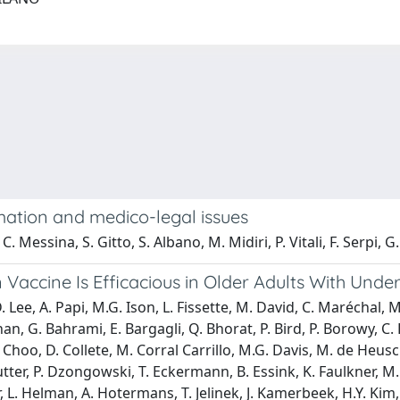
imation and medico-legal issues
C. Messina, S. Gitto, S. Albano, M. Midiri, P. Vitali, F. Serpi,
n Vaccine Is Efficacious in Older Adults With Unde
D. Lee, A. Papi, M.G. Ison, L. Fissette, M. David, C. Maréchal
than, G. Bahrami, E. Bargagli, Q. Bhorat, P. Bird, P. Borowy, C.
 Choo, D. Collete, M. Corral Carrillo, M.G. Davis, M. de Heus
er, P. Dzongowski, T. Eckermann, B. Essink, K. Faulkner, M. 
, L. Helman, A. Hotermans, T. Jelinek, J. Kamerbeek, H.Y. Kim,