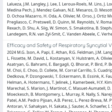
Lalueza, J.M. Langley, J. Lee, I. Leroux-Roels, M. Lins, 
Medina Pech, J. Mendez Galvan, N.E. Mesaros, D. Mesotte
D. Ochoa Mazarro, H. Oda, A. Olivier, M. Orso, J. Ortiz Mol
Pregliasco, C. Pretswell, D. Quinn, M. Reynolds, V. Romane
Rexach, D. Shu, A. Siig, W. Simon, S. Smakotina, B. Stepha
Landegem, R.N. van Zyl-Smit, C. Vanden Abeele, C. Verheust,
Efficacy and Safety of Respiratory Syncytial 
2024 M.G. Ison, A. Papi, E. Athan, R.G. Feldman, J.M. Lang
L. Fissette, M. David, L. Kostanyan, V. Hulstrøm, A. Olivi
Asatryan, G. Bahrami, E. Bargagli, Q. Bhorat, P. Bird, P. 
M. Choi, E. Choo, D. Collete, M. Corral Carrillo, S. Cuad
Dedkova, P. Dzongowski, T. Eckermann, B. Essink, K. Faulk
Helman, A. Hotermans, T. Jelinek, J. Kamerbeek, H.Y. Kim,
Marechal, S. Marion, J. Martinot, C. Masuet-Aumatell, D.
Moeckesch, B. Montgomery, L. Murray, R. Nally, S. Narejo
Patel, A.M. Pedro Pijoan, A.B. Perez, L. Perez-Breva, M. P
Antoran, V. Sahakyan, H. Sakata, J. Sauter, A. Schaefer, I.