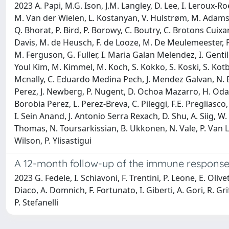
2023 A. Papi, M.G. Ison, J.M. Langley, D. Lee, I. Leroux-R
M. Van der Wielen, L. Kostanyan, V. Hulstrøm, M. Adams, M
Q. Bhorat, P. Bird, P. Borowy, C. Boutry, C. Brotons Cuixa
Davis, M. de Heusch, F. de Looze, M. De Meulemeester, F
M. Ferguson, G. Fuller, I. Maria Galan Melendez, I. Genti
Youl Kim, M. Kimmel, M. Koch, S. Kokko, S. Koski, S. Kotb
Mcnally, C. Eduardo Medina Pech, J. Mendez Galvan, N. E
Perez, J. Newberg, P. Nugent, D. Ochoa Mazarro, H. Oda, A
Borobia Perez, L. Perez-Breva, C. Pileggi, F.E. Pregliasco
I. Sein Anand, J. Antonio Serra Rexach, D. Shu, A. Siig, W
Thomas, N. Toursarkissian, B. Ukkonen, N. Vale, P. Van La
Wilson, P. Ylisastigui
A 12-month follow-up of the immune response
2023 G. Fedele, I. Schiavoni, F. Trentini, P. Leone, E. Olive
Diaco, A. Domnich, F. Fortunato, I. Giberti, A. Gori, R. Gri
P. Stefanelli