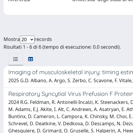
Mostra
records
Risultati 1 - 6 di 6 (tempo di esecuzione: 0.0 secondi).
Imaging of musculoskeletal injury: timing est
2025 G.D. Albano, A. Argo, S. Zerbo, C. Scavone, F. Vitale, 
Respiratory Syncytial Virus Prefusion F Protei
2024 R.G. Feldman, R. Antonelli-Incalzi, K. Steenackers, 
M. Adams, E.J. Akite, I. Alt, C. Andrews, A. Asatryan, E. A
Buntinx, D. Cameron, L. Campora, K. Chinsky, M. Choi, E.
Schrevel, D. Deatkine, V. Dedkova, D. Descamps, N. Dezutt
Ghesquiere, D. Grimard, O. Gruselle, S. Halperin, A. Heer