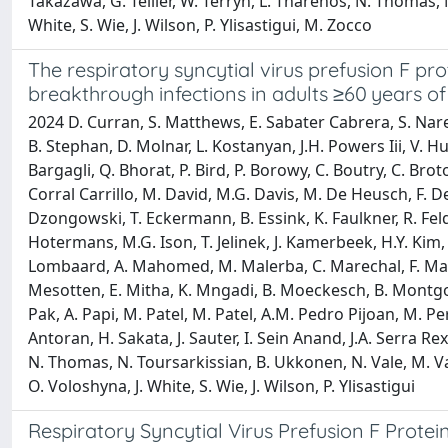
Takazawa, G. Tellier, W. Terryn, L. Tharenos, N. Thomas, 
White, S. Wie, J. Wilson, P. Ylisastigui, M. Zocco
The respiratory syncytial virus prefusion F pro
breakthrough infections in adults ≥60 years o
2024 D. Curran, S. Matthews, E. Sabater Cabrera, S. Nare
B. Stephan, D. Molnar, L. Kostanyan, J.H. Powers Iii, V. Hu
Bargagli, Q. Bhorat, P. Bird, P. Borowy, C. Boutry, C. Bro
Corral Carrillo, M. David, M.G. Davis, M. De Heusch, F. 
Dzongowski, T. Eckermann, B. Essink, K. Faulkner, R. Feldm
Hotermans, M.G. Ison, T. Jelinek, J. Kamerbeek, H.Y. Kim, M
Lombaard, A. Mahomed, M. Malerba, C. Marechal, F. Marti
Mesotten, E. Mitha, K. Mngadi, B. Moeckesch, B. Montgome
Pak, A. Papi, M. Patel, M. Patel, A.M. Pedro Pijoan, M. Pe
Antoran, H. Sakata, J. Sauter, I. Sein Anand, J.A. Serra Re
N. Thomas, N. Toursarkissian, B. Ukkonen, N. Vale, M. Va
O. Voloshyna, J. White, S. Wie, J. Wilson, P. Ylisastigui
Respiratory Syncytial Virus Prefusion F Protei