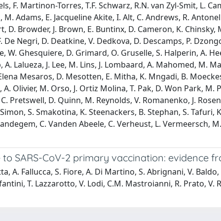
oels, F. Martinon-Torres, T.F. Schwarz, R.N. van Zyl-Smit, L. C
. Adams, E. Jacqueline Akite, I. Alt, C. Andrews, R. Antonelli
rt, D. Browder, J. Brown, E. Buntinx, D. Cameron, K. Chinsky, M
. De Negri, D. Deatkine, V. Dedkova, D. Descamps, P. Dzongow
le, W. Ghesquiere, D. Grimard, O. Gruselle, S. Halperin, A. He
, A. Lalueza, J. Lee, M. Lins, J. Lombaard, A. Mahomed, M. Ma
lena Mesaros, D. Mesotten, E. Mitha, K. Mngadi, B. Moeckesc
. Olivier, M. Orso, J. Ortiz Molina, T. Pak, D. Won Park, M. P
, C. Pretswell, D. Quinn, M. Reynolds, V. Romanenko, J. Rosen, 
. Simon, S. Smakotina, K. Steenackers, B. Stephan, S. Tafuri, K
ndegem, C. Vanden Abeele, C. Verheust, L. Vermeersch, M. Vic
 to SARS-CoV-2 primary vaccination: evidence fr
tta, A. Fallucca, S. Fiore, A. Di Martino, S. Abrignani, V. Baldo
fantini, T. Lazzarotto, V. Lodi, C.M. Mastroianni, R. Prato, V. R