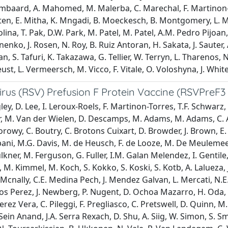
J. Lombaard, A. Mahomed, M. Malerba, C. Marechal, F. Martinon-
n, E. Mitha, K. Mngadi, B. Moeckesch, B. Montgomery, L. Mur
ina, T. Pak, D.W. Park, M. Patel, M. Patel, A.M. Pedro Pijoan, 
nko, J. Rosen, N. Roy, B. Ruiz Antoran, H. Sakata, J. Sauter, A
n, S. Tafuri, K. Takazawa, G. Tellier, W. Terryn, L. Tharenos,
 L. Vermeersch, M. Vicco, F. Vitale, O. Voloshyna, J. White, S.
Virus (RSV) Prefusion F Protein Vaccine (RSVPreF
ley, D. Lee, I. Leroux-Roels, F. Martinon-Torres, T.F. Schwarz,
er, M. Van der Wielen, D. Descamps, M. Adams, M. Adams, C. Agut
Borowy, C. Boutry, C. Brotons Cuixart, D. Browder, J. Brown, E
ripani, M.G. Davis, M. de Heusch, F. de Looze, M. De Meulemees
ner, M. Ferguson, G. Fuller, I.M. Galan Melendez, I. Gentile,
 M. Kimmel, M. Koch, S. Kokko, S. Koski, S. Kotb, A. Lalueza,
 Mcnally, C.E. Medina Pech, J. Mendez Galvan, L. Mercati, N.E
s Perez, J. Newberg, P. Nugent, D. Ochoa Mazarro, H. Oda, M.
erez Vera, C. Pileggi, F. Pregliasco, C. Pretswell, D. Quinn, 
 Sein Anand, J.A. Serra Rexach, D. Shu, A. Siig, W. Simon, S. S