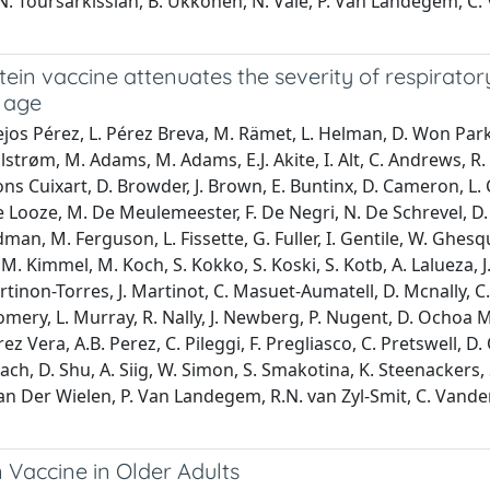
N. Toursarkissian, B. Ukkonen, N. Vale, P. Van Landegem, C. 
tein vaccine attenuates the severity of respirator
f age
jos Pérez, L. Pérez Breva, M. Rämet, L. Helman, D. Won Park,
lstrøm, M. Adams, M. Adams, E.J. Akite, I. Alt, C. Andrews, R. 
tons Cuixart, D. Browder, J. Brown, E. Buntinx, D. Cameron, L.
De Looze, M. De Meulemeester, F. De Negri, N. De Schrevel, D
an, M. Ferguson, L. Fissette, G. Fuller, I. Gentile, W. Ghesqu
. Kimmel, M. Koch, S. Kokko, S. Koski, S. Kotb, A. Lalueza, J.M.
non-Torres, J. Martinot, C. Masuet-Aumatell, D. Mcnally, C
ry, L. Murray, R. Nally, J. Newberg, P. Nugent, D. Ochoa Maza
rez Vera, A.B. Perez, C. Pileggi, F. Pregliasco, C. Pretswell, 
xach, D. Shu, A. Siig, W. Simon, S. Smakotina, K. Steenackers, S
n Der Wielen, P. Van Landegem, R.N. van Zyl-Smit, C. Vanden 
n Vaccine in Older Adults