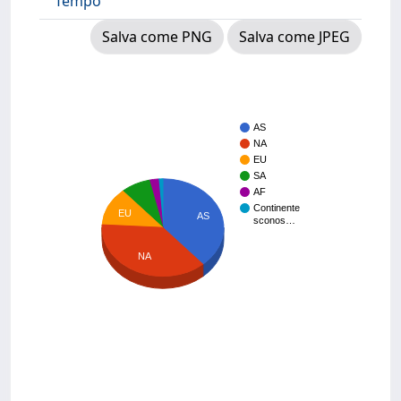
Tempo
Salva come PNG
Salva come JPEG
AS
NA
EU
SA
AF
Continente
EU
AS
sconos…
NA