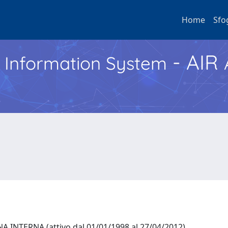
Home
Sfo
- AIR
h Information System
 INTERNA (attivo dal 01/01/1998 al 27/04/2012)