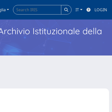
glia
IT
LOGIN
Archivio Istituzionale della