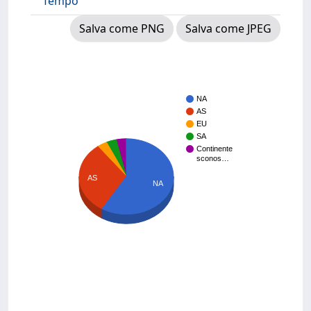
Tempo
Salva come PNG
Salva come JPEG
NA
AS
EU
SA
Continente
sconos…
AS
NA