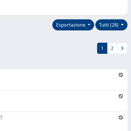
Esportazione
Tutti (28)
1
2
?