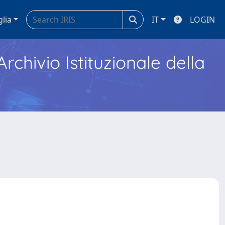
glia
IT
LOGIN
Archivio Istituzionale della