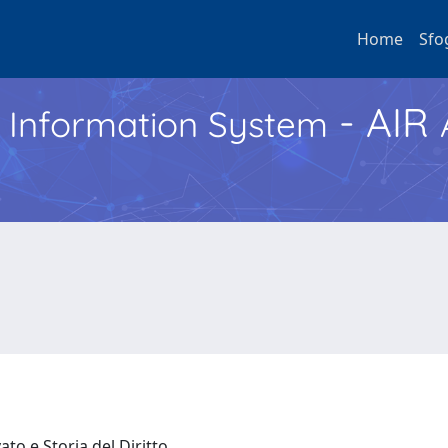
Home
Sfo
- AIR
h Information System
ato e Storia del Diritto