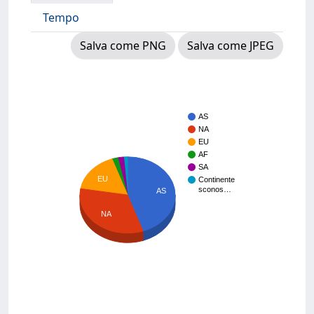
Tempo
Salva come PNG
Salva come JPEG
AS
NA
EU
AF
SA
EU
Continente
sconos…
AS
NA