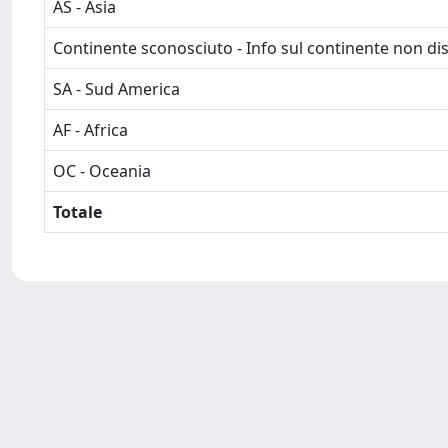
AS - Asia
Continente sconosciuto - Info sul continente non dis
SA - Sud America
AF - Africa
OC - Oceania
Totale
Powered by
IRIS
-
about IRIS
-
Utilizzo dei cookie