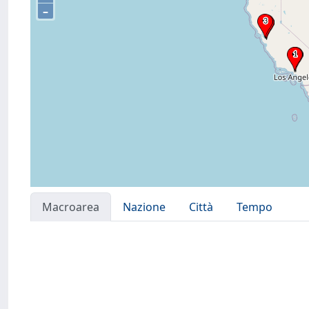
–
Macroarea
Nazione
Città
Tempo