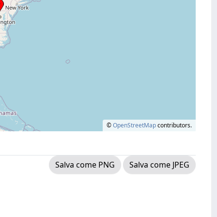
©
OpenStreetMap
contributors.
Salva come PNG
Salva come JPEG