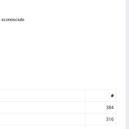
e sconosciuto
#
384
316