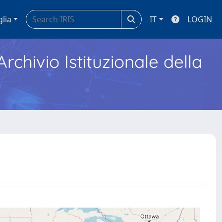
glia
IT
LOGIN
Archivio Istituzionale della