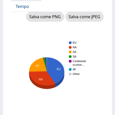
Tempo
Salva come PNG
Salva come JPEG
EU
NA
AS
SA
Continente
sconos…
AS
EU
AF
Other
NA