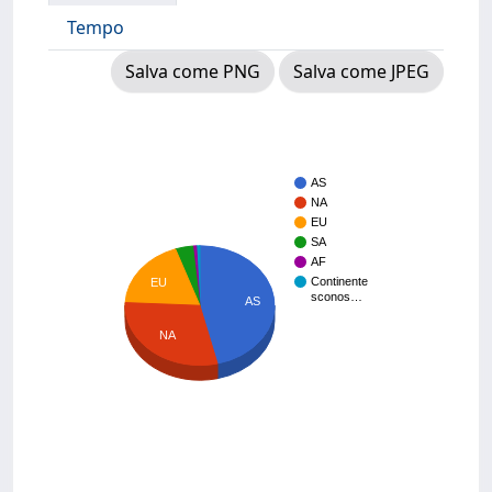
Tempo
Salva come PNG
Salva come JPEG
AS
NA
EU
SA
AF
Continente
EU
sconos…
AS
NA