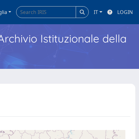
glia
IT
LOGIN
Archivio Istituzionale della