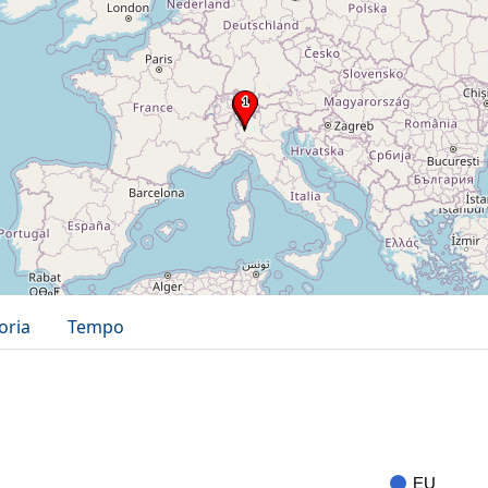
oria
Tempo
EU