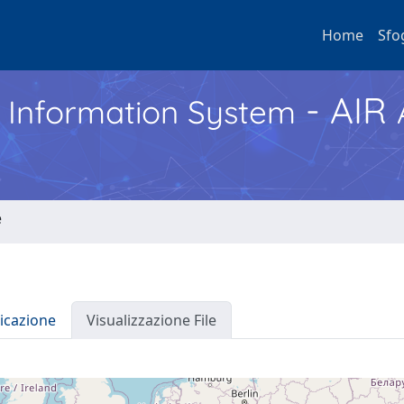
Home
Sfo
- AIR
h Information System
e
icazione
Visualizzazione File