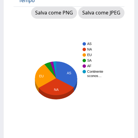
Tempo
Salva come PNG
Salva come JPEG
AS
NA
EU
SA
AF
Continente
AS
sconos…
EU
NA