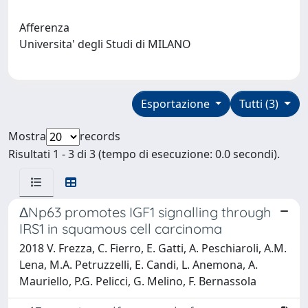
Afferenza
Universita' degli Studi di MILANO
Esportazione
Tutti (3)
Mostra
records
Risultati 1 - 3 di 3 (tempo di esecuzione: 0.0 secondi).
ΔNp63 promotes IGF1 signalling through
IRS1 in squamous cell carcinoma
2018 V. Frezza, C. Fierro, E. Gatti, A. Peschiaroli, A.M.
Lena, M.A. Petruzzelli, E. Candi, L. Anemona, A.
Mauriello, P.G. Pelicci, G. Melino, F. Bernassola