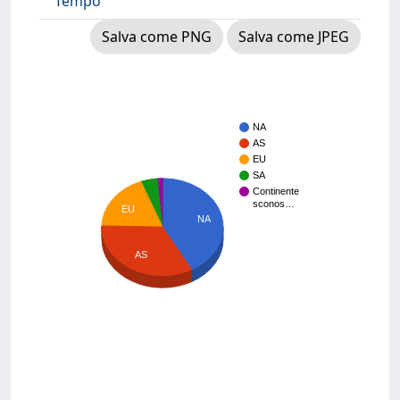
Tempo
Salva come PNG
Salva come JPEG
NA
AS
EU
SA
Continente
sconos…
EU
NA
AS