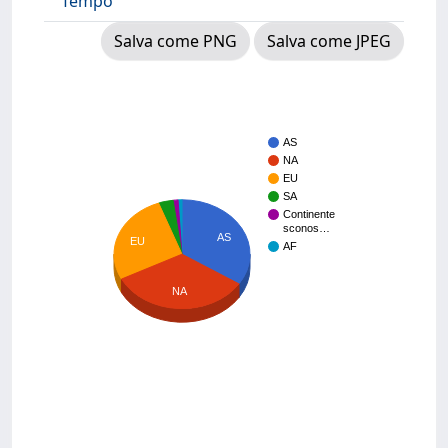
Tempo
Salva come PNG
Salva come JPEG
AS
NA
EU
SA
Continente
sconos…
AS
EU
AF
NA