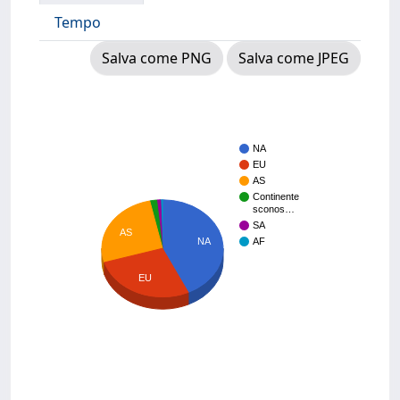
Tempo
Salva come PNG
Salva come JPEG
NA
EU
AS
Continente
sconos…
SA
AS
NA
AF
EU