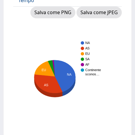
Tempo
Salva come PNG
Salva come JPEG
NA
AS
EU
SA
AF
EU
Continente
sconos…
NA
AS