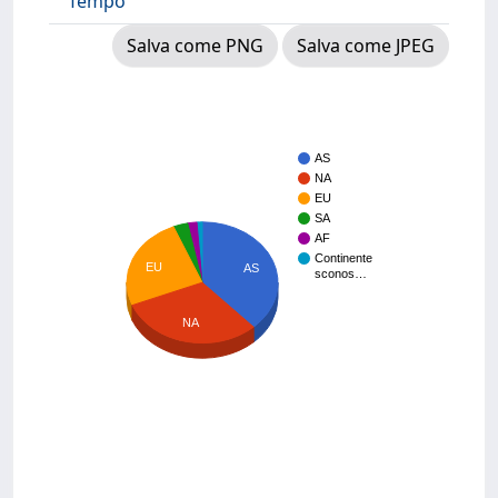
Tempo
Salva come PNG
Salva come JPEG
AS
NA
EU
SA
AF
Continente
EU
AS
sconos…
NA