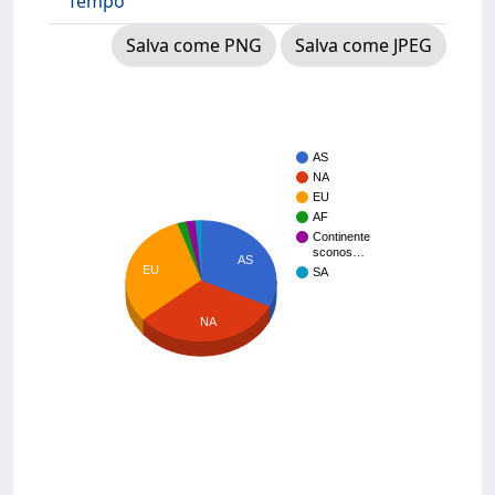
Tempo
Salva come PNG
Salva come JPEG
AS
NA
EU
AF
Continente
sconos…
AS
EU
SA
NA