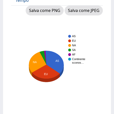
Tempo
Salva come PNG
Salva come JPEG
AS
EU
NA
SA
AF
Continente
AS
NA
sconos…
EU