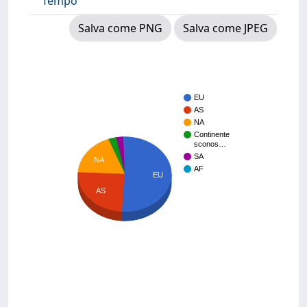
Tempo
Salva come PNG
Salva come JPEG
EU
AS
NA
Continente
sconos…
SA
NA
AF
EU
AS