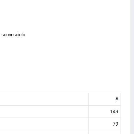
e sconosciuto
#
149
79