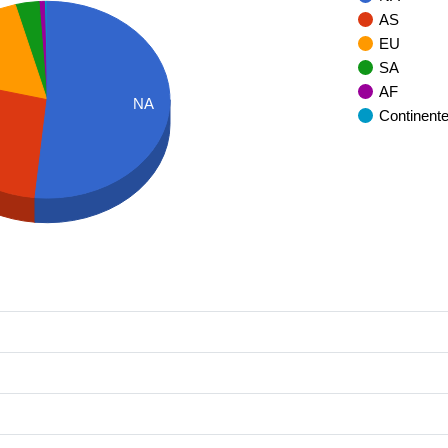
AS
EU
SA
AF
NA
Continent