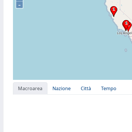
–
Macroarea
Nazione
Città
Tempo