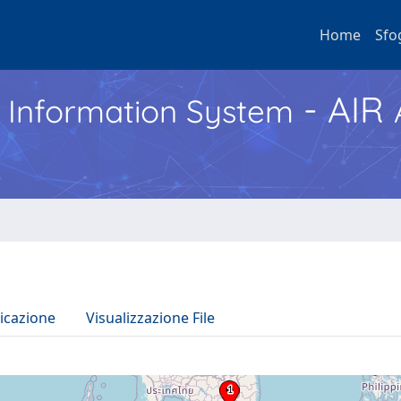
Home
Sfo
- AIR
h Information System
icazione
Visualizzazione File