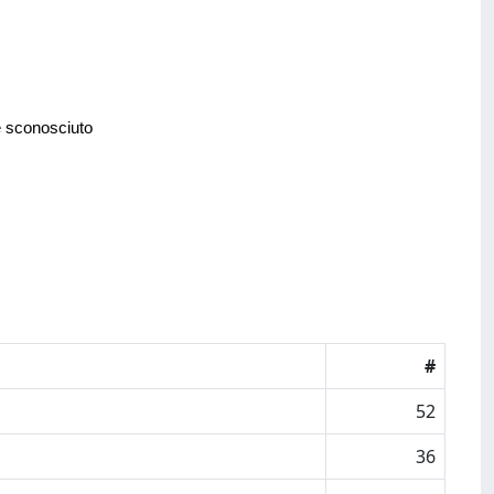
e sconosciuto
#
52
36