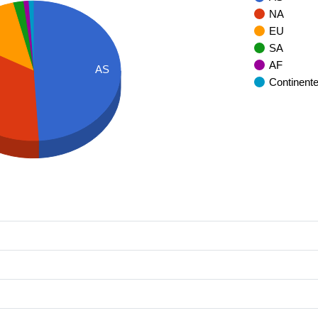
NA
U
EU
SA
AF
AS
Continent