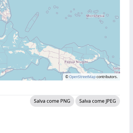
©
OpenStreetMap
contributors.
Salva come PNG
Salva come JPEG