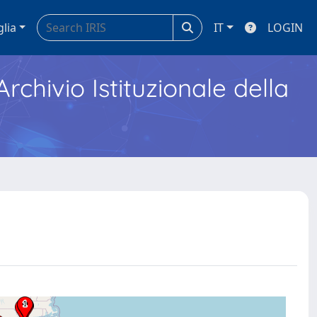
glia
IT
LOGIN
Archivio Istituzionale della