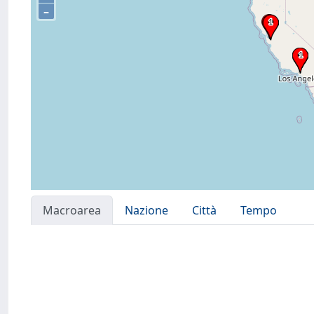
–
Macroarea
Nazione
Città
Tempo