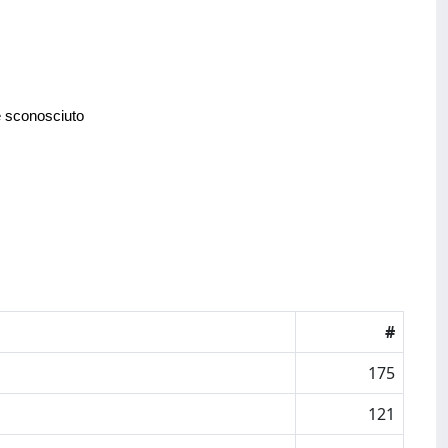
e sconosciuto
#
175
121