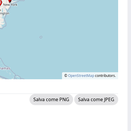
©
OpenStreetMap
contributors.
Salva come PNG
Salva come JPEG