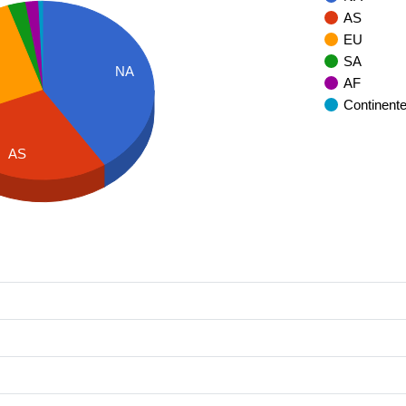
AS
EU
SA
NA
AF
Continent
AS