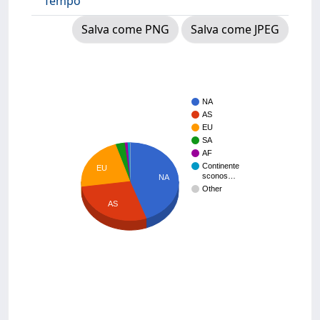
Tempo
Salva come PNG
Salva come JPEG
NA
AS
EU
SA
AF
Continente
EU
sconos…
NA
Other
AS