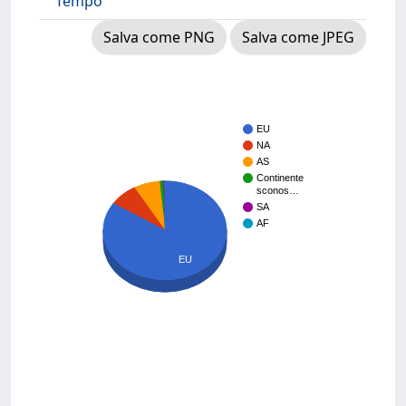
Tempo
Salva come PNG
Salva come JPEG
EU
NA
AS
Continente
sconos…
SA
AF
EU