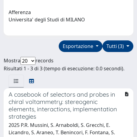
Afferenza
Universita' degli Studi di MILANO
Esportazione
Tutti (3)
Mostra
records
Risultati 1 - 3 di 3 (tempo di esecuzione: 0.0 secondi).
A casebook of selectors and probes in
chiral voltammetry: stereogenic
elements, interactions, implementation
strategies
2025 P.R. Mussini, S. Arnaboldi, S. Grecchi, E.
Licandro, S. Araneo, T. Benincori, F. Fontana, S.