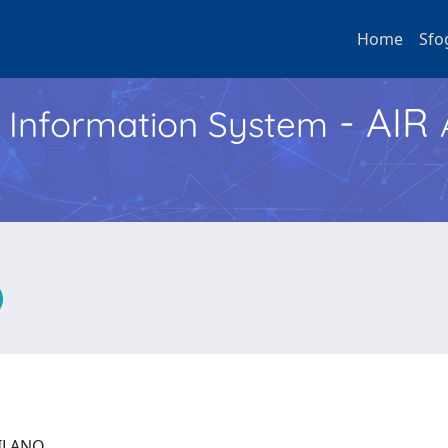
Home
Sfo
- AIR
h Information System
 MILANO