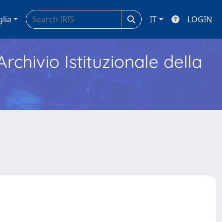
glia
IT
LOGIN
Archivio Istituzionale della