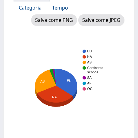
Categoria
Tempo
Salva come PNG
Salva come JPEG
EU
NA
AS
Continente
sconos…
SA
EU
AS
AF
OC
NA