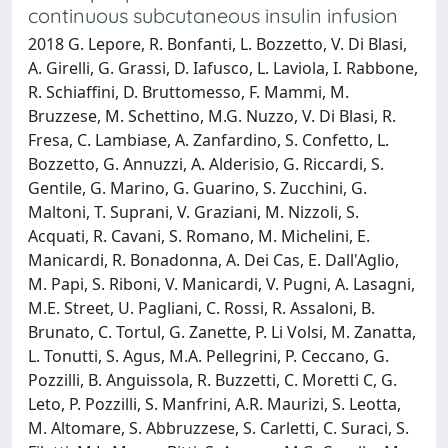
continuous subcutaneous insulin infusion
2018 G. Lepore, R. Bonfanti, L. Bozzetto, V. Di Blasi,
A. Girelli, G. Grassi, D. Iafusco, L. Laviola, I. Rabbone,
R. Schiaffini, D. Bruttomesso, F. Mammi, M.
Bruzzese, M. Schettino, M.G. Nuzzo, V. Di Blasi, R.
Fresa, C. Lambiase, A. Zanfardino, S. Confetto, L.
Bozzetto, G. Annuzzi, A. Alderisio, G. Riccardi, S.
Gentile, G. Marino, G. Guarino, S. Zucchini, G.
Maltoni, T. Suprani, V. Graziani, M. Nizzoli, S.
Acquati, R. Cavani, S. Romano, M. Michelini, E.
Manicardi, R. Bonadonna, A. Dei Cas, E. Dall'Aglio,
M. Papi, S. Riboni, V. Manicardi, V. Pugni, A. Lasagni,
M.E. Street, U. Pagliani, C. Rossi, R. Assaloni, B.
Brunato, C. Tortul, G. Zanette, P. Li Volsi, M. Zanatta,
L. Tonutti, S. Agus, M.A. Pellegrini, P. Ceccano, G.
Pozzilli, B. Anguissola, R. Buzzetti, C. Moretti C, G.
Leto, P. Pozzilli, S. Manfrini, A.R. Maurizi, S. Leotta,
M. Altomare, S. Abbruzzese, S. Carletti, C. Suraci, S.