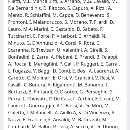
Filetti, M.L. Manca Bitti, S. Arcano, M.G. Cavallo, M.
De Bernardinis, D. Pitocco, S. Caputo, A. Rizzi, A.
Manto, R. Schiaffini, M. Cappa, D. Benevento, S.
Frontoni, I. Malandrucco, S. Morano, T. Filardi, D.
Lauro, M.A. Marini, E. Castaldo, D. Sabato, F.
Tuccinardi, E. Forte, P. Viterbori, C. Arnaldi, N.
Minuto, G. D'Annunzio, A. Corsi, R. Rota, C.
Scaranna, R. Trevisan, U. Valentini, A. Girelli, S.
Bonfadini, E. Zarra, A. Plebani, E. Prandi, B. Felappi,
A. Rocca, E. Meneghini, P. Galli, P. Ruggeri, E. Carrai,
L. Fugazza, V. Baggi, D. Conti, E. Bosi, A. Laurenzi, A.
Caretto, C. Molinari, E. Orsi, V. Grancini, V. Resi, V.
Favalli, C. Bonura, A. Rigamonti, M. Bonomo, F.
Bertuzzi, B. Pintaudi, O. Disoteo, G. Perseghin, S.
Perra, L. Chiovato, P. De Cata, F. Zerbini, E. Lovati, M.
Laneri, L. Guerraggio, A.C. Bossi, V. De Mori, M.
Galetta, I. Meloncelli, A. Aiello A, S. Di Vincenzo, A.
Nuzzi, E. Fraticelli, E. Ansaldi, M. Battezzati, M.
Lombardi, M. Balbo, R. Lera, A. Secco, V. De Donno,