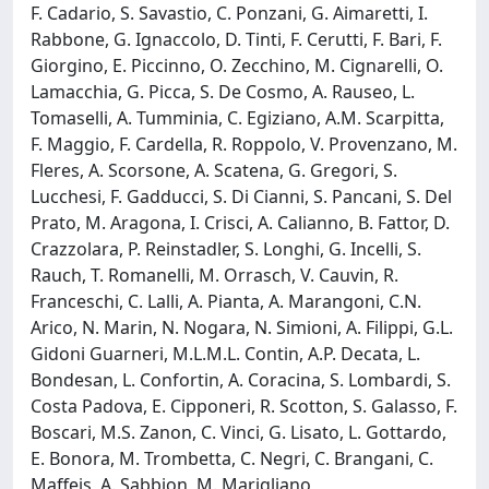
F. Cadario, S. Savastio, C. Ponzani, G. Aimaretti, I.
Rabbone, G. Ignaccolo, D. Tinti, F. Cerutti, F. Bari, F.
Giorgino, E. Piccinno, O. Zecchino, M. Cignarelli, O.
Lamacchia, G. Picca, S. De Cosmo, A. Rauseo, L.
Tomaselli, A. Tumminia, C. Egiziano, A.M. Scarpitta,
F. Maggio, F. Cardella, R. Roppolo, V. Provenzano, M.
Fleres, A. Scorsone, A. Scatena, G. Gregori, S.
Lucchesi, F. Gadducci, S. Di Cianni, S. Pancani, S. Del
Prato, M. Aragona, I. Crisci, A. Calianno, B. Fattor, D.
Crazzolara, P. Reinstadler, S. Longhi, G. Incelli, S.
Rauch, T. Romanelli, M. Orrasch, V. Cauvin, R.
Franceschi, C. Lalli, A. Pianta, A. Marangoni, C.N.
Arico, N. Marin, N. Nogara, N. Simioni, A. Filippi, G.L.
Gidoni Guarneri, M.L.M.L. Contin, A.P. Decata, L.
Bondesan, L. Confortin, A. Coracina, S. Lombardi, S.
Costa Padova, E. Cipponeri, R. Scotton, S. Galasso, F.
Boscari, M.S. Zanon, C. Vinci, G. Lisato, L. Gottardo,
E. Bonora, M. Trombetta, C. Negri, C. Brangani, C.
Maffeis, A. Sabbion, M. Marigliano