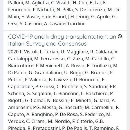
Palloni, M. Aglietta, C. Vivaldi, H. Cho, E. Lai, E.
Fenocchio, F. Nichetti, N. Pella, S. De Lorenzo, M. Di
Maio, E. Vasile, F. de Braud, J.H. Jeong, G. Aprile, G.
Orsi, S. Cascinu, A. Casadei-Gardini
COVID-19 and kidney transplantation: an
Italian Survey and Consensus
2020 F. Vistoli, L. Furian, U. Maggiore, R. Caldara, V.
Cantaluppi, M. Ferraresso, G. Zaza, M. Cardillo, G.
Biancofiore, F. Menichetti, A. Russo, E. Turillazzi, M.
Di Paolo, G. Grandaliano, U. Boggi, G. Brunori, F.
Petrini, F. Valenza, B. Lavezzo, D. Bonucchi, E.
Capocasale, P. Grossi, C. Ponticelli, S. Sandrini, F.P.
Schena, G. Segoloni, L. Biancone, L. Boschiero, P.
Rigotti, G. Comai, N. Bossini, E. Minetti, G. Iaria, A.
Ambrosini, P.G. Messa, G. Boscutti, M. Carmellini, F.
Caputo, A. Ranghino, P. De Rosa, S. Federico, M.
Veroux, C. Cirami, M. Nordio, F. Citterio, G.B.
Piredda, R. Pretagostini, P. De Paolis, T. Rampino, F.