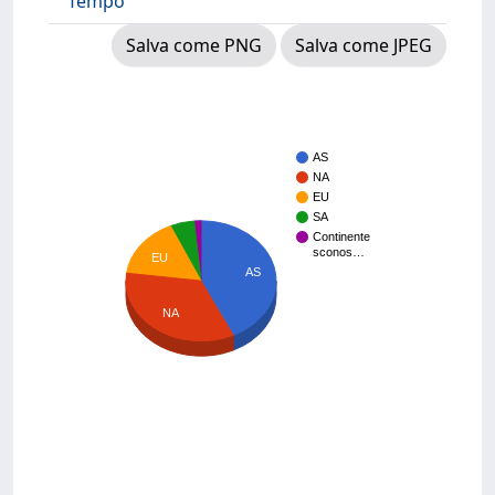
Tempo
Salva come PNG
Salva come JPEG
AS
NA
EU
SA
Continente
sconos…
EU
AS
NA